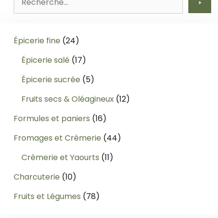
>
24
Épicerie fine
24
produits
17
Épicerie salé
17
produits
5
Épicerie sucrée
5
produits
12
Fruits secs & Oléagineux
12
produits
16
Formules et paniers
16
produits
44
Fromages et Crèmerie
44
produits
11
Crèmerie et Yaourts
11
produits
10
Charcuterie
10
produits
78
Fruits et Légumes
78
produits