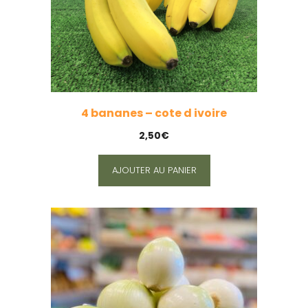
4 bananes – cote d ivoire
2,50
€
AJOUTER AU PANIER