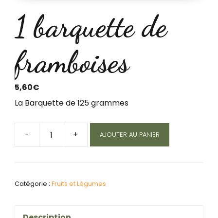
1 barquette de
framboises
5,60
€
La Barquette de 125 grammes
-
+
AJOUTER AU PANIER
quantité
de
1
Catégorie :
Fruits et Légumes
barquette
de
Description