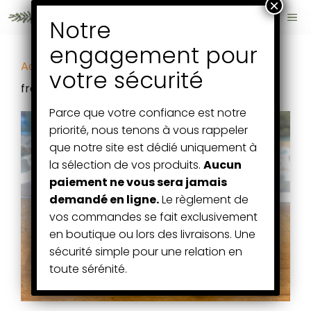
Aller
ME
au
contenu
Accueil
/
Fruits et Légumes
/ 1 barquette de
framboises
Parce que votre confiance est notre
priorité, nous tenons à vous rappeler
que notre site est dédié uniquement à
la sélection de vos produits.
Aucun
paiement ne vous sera jamais
demandé en ligne.
Le règlement de
vos commandes se fait exclusivement
en boutique ou lors des livraisons. Une
sécurité simple pour une relation en
toute sérénité.