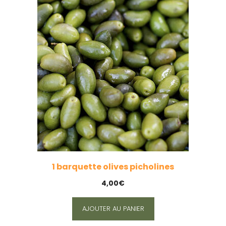
1 barquette olives picholines
4,00
€
AJOUTER AU PANIER