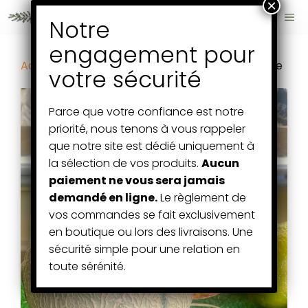
Aller
ME
au
contenu
Accueil
/
Fruits et Légumes
/ 1 melon – provence
Parce que votre confiance est notre
priorité, nous tenons à vous rappeler
que notre site est dédié uniquement à
la sélection de vos produits.
Aucun
paiement ne vous sera jamais
demandé en ligne.
Le règlement de
vos commandes se fait exclusivement
en boutique ou lors des livraisons. Une
sécurité simple pour une relation en
toute sérénité.