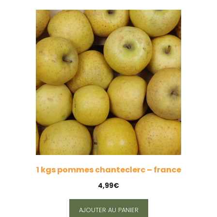
1 kgs pommes chanteclerc – france
4,99
€
AJOUTER AU PANIER