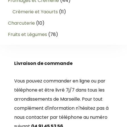
44
Fromages et Crèmerie
44
produits
11
Crèmerie et Yaourts
11
produits
10
Charcuterie
10
produits
78
Fruits et Légumes
78
produits
Livraison de commande
Vous pouvez commander en ligne ou par
téléphone et être livré 7j/7 dans tous les
arrondissements de Marseille. Pour tout
complément d'information n'hésitez pas à
nous contacter par téléphone au numéro
suivant
04 91 45 53 56
.