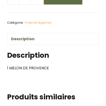
quantité
de
1
Catégorie :
Fruits et Légumes
melon
-
Description
provence
Description
1 MELON DE PROVENCE
Produits similaires