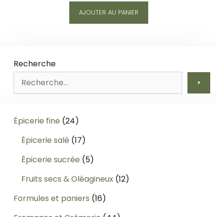
AJOUTER AU PANIER
Recherche
>
24
Épicerie fine
24
produits
17
Épicerie salé
17
produits
5
Épicerie sucrée
5
produits
12
Fruits secs & Oléagineux
12
produits
16
Formules et paniers
16
produits