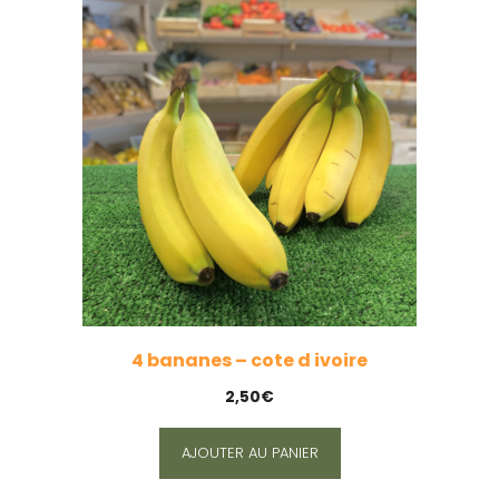
4 bananes – cote d ivoire
2,50
€
AJOUTER AU PANIER