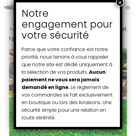
Aller
ME
au
contenu
Accueil
/
Fruits et Légumes
/ 2 poivrons rouges et
1 poivron vert – Espagne
Parce que votre confiance est notre
priorité, nous tenons à vous rappeler
que notre site est dédié uniquement à
la sélection de vos produits.
Aucun
paiement ne vous sera jamais
demandé en ligne.
Le règlement de
vos commandes se fait exclusivement
en boutique ou lors des livraisons. Une
sécurité simple pour une relation en
toute sérénité.