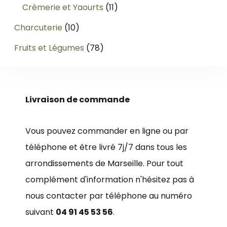
produits
11
Crèmerie et Yaourts
11
produits
10
Charcuterie
10
produits
78
Fruits et Légumes
78
produits
Livraison de commande
Vous pouvez commander en ligne ou par
téléphone et être livré 7j/7 dans tous les
arrondissements de Marseille. Pour tout
complément d'information n'hésitez pas à
nous contacter par téléphone au numéro
suivant
04 91 45 53 56
.