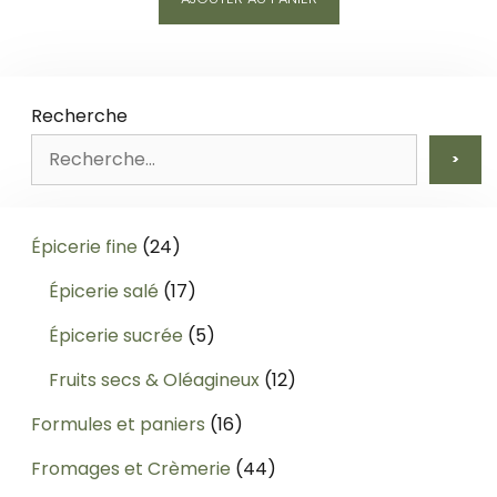
Recherche
>
24
Épicerie fine
24
produits
17
Épicerie salé
17
produits
5
Épicerie sucrée
5
produits
12
Fruits secs & Oléagineux
12
produits
16
Formules et paniers
16
produits
44
Fromages et Crèmerie
44