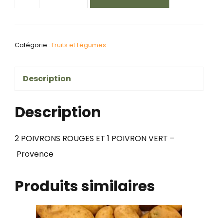
quantité
de
2
Catégorie :
Fruits et Légumes
poivrons
rouges
Description
et
1
Description
poivron
vert
2 POIVRONS ROUGES ET 1 POIVRON VERT –
-
Provence
Espagne
Produits similaires