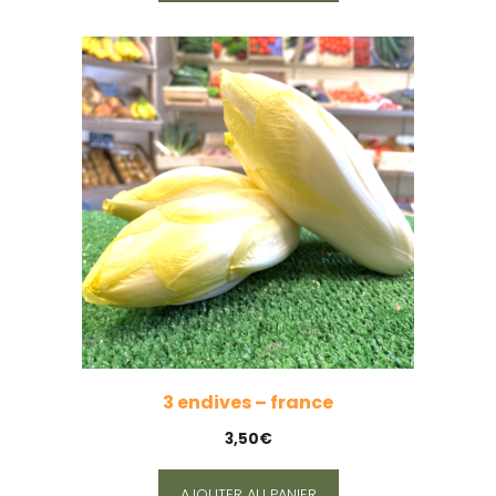
3 endives – france
3,50
€
AJOUTER AU PANIER