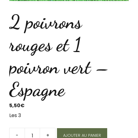
2 poivrons
rouges et 1
poivron vert –
Espagne
5,50
€
Les 3
-
+
AJOUTER AU PANIER