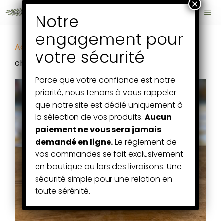
Aller
ME
au
contenu
Accueil
/
Fromages et Crèmerie
/ fromage de
chevre frais de peynier- provence
Parce que votre confiance est notre
priorité, nous tenons à vous rappeler
que notre site est dédié uniquement à
la sélection de vos produits.
Aucun
paiement ne vous sera jamais
demandé en ligne.
Le règlement de
vos commandes se fait exclusivement
en boutique ou lors des livraisons. Une
sécurité simple pour une relation en
toute sérénité.