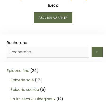
6,40
€
AJOUTER AU PANIER
Recherche
>
24
Épicerie fine
24
produits
17
Épicerie salé
17
produits
5
Épicerie sucrée
5
produits
12
Fruits secs & Oléagineux
12