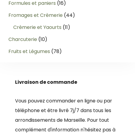
produits
16
Formules et paniers
16
produits
44
Fromages et Crèmerie
44
produits
11
Crèmerie et Yaourts
11
produits
10
Charcuterie
10
produits
78
Fruits et Légumes
78
produits
Livraison de commande
Vous pouvez commander en ligne ou par
téléphone et être livré 7j/7 dans tous les
arrondissements de Marseille. Pour tout
complément d'information n'hésitez pas à