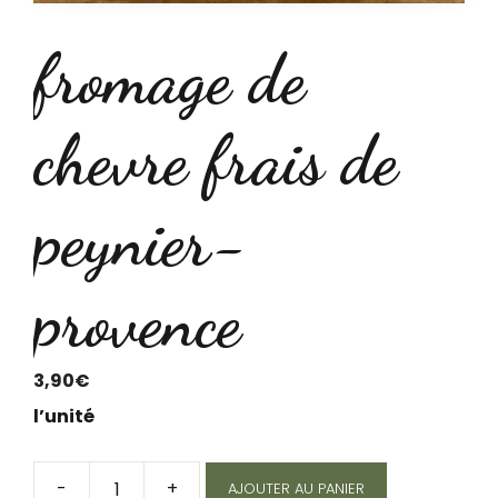
fromage de
chevre frais de
peynier-
provence
3,90
€
l’unité
-
+
AJOUTER AU PANIER