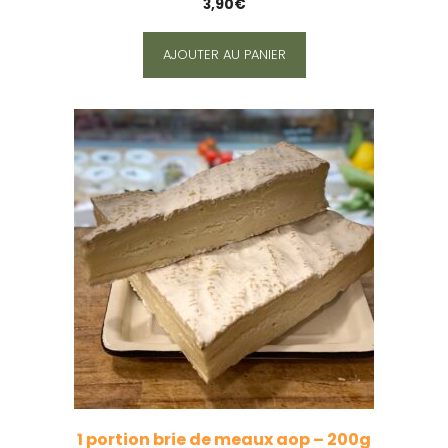
3,90
€
AJOUTER AU PANIER
1 portion brie de meaux aop – 200g