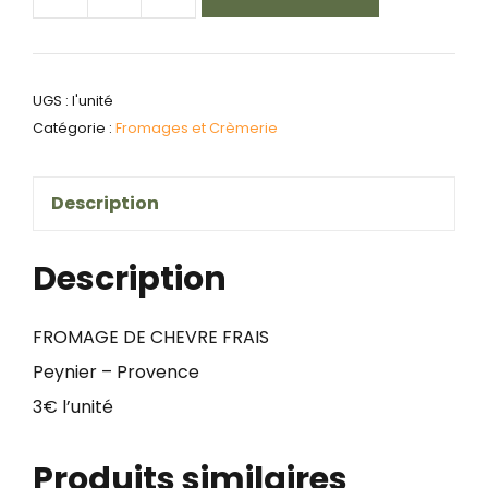
quantité
de
fromage
UGS :
l'unité
de
Catégorie :
Fromages et Crèmerie
chevre
frais
Description
de
peynier-
Description
provence
FROMAGE DE CHEVRE FRAIS
Peynier – Provence
3€ l’unité
Produits similaires