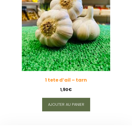
1 tete d’ail – tarn
1,90
€
AJOUTER AU PANIER