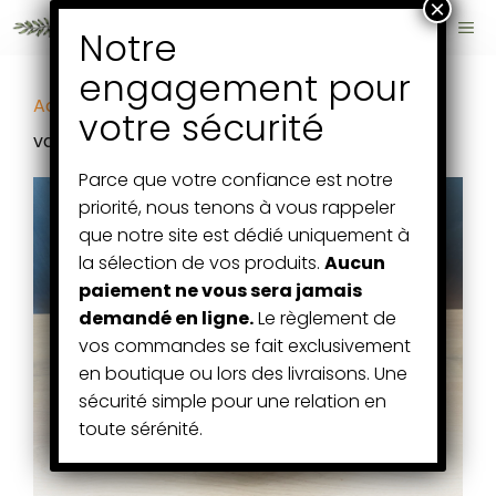
Aller
ME
au
contenu
Accueil
/
Fruits et Légumes
/ le panier de la
valentine / panier de saison à 20 €
Parce que votre confiance est notre
priorité, nous tenons à vous rappeler
que notre site est dédié uniquement à
la sélection de vos produits.
Aucun
paiement ne vous sera jamais
demandé en ligne.
Le règlement de
vos commandes se fait exclusivement
en boutique ou lors des livraisons. Une
sécurité simple pour une relation en
toute sérénité.