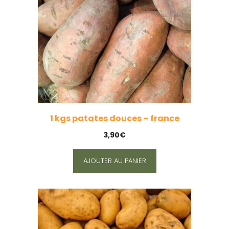
1 kgs patates douces – france
3,90
€
AJOUTER AU PANIER