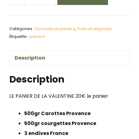
quantité
de
le
Catégories :
Formules et paniers
,
Fruits et Légumes
panier
Étiquette :
paniers
de
la
Description
valentine
/
Description
panier
de
LE PANIER DE LA VALENTINE 20€ le panier
saison
à
500gr Carottes Provence
20
500gr courgettes Provence
€
3 endives France