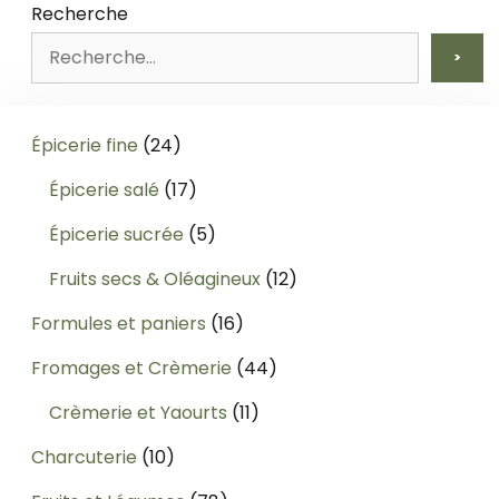
Recherche
>
24
Épicerie fine
24
produits
17
Épicerie salé
17
produits
5
Épicerie sucrée
5
produits
12
Fruits secs & Oléagineux
12
produits
16
Formules et paniers
16
produits
44
Fromages et Crèmerie
44
produits
11
Crèmerie et Yaourts
11
produits
10
Charcuterie
10
produits