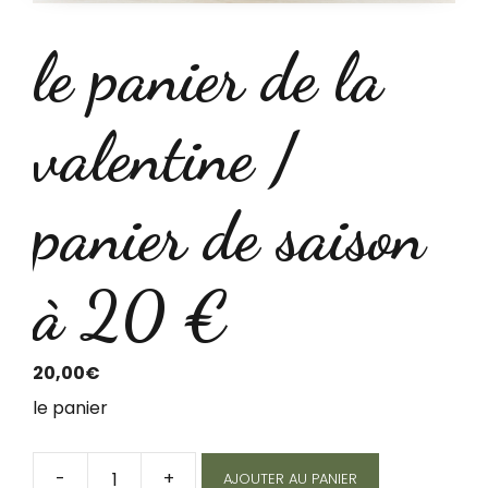
le panier de la
valentine /
panier de saison
à 20 €
20,00
€
le panier
-
+
AJOUTER AU PANIER