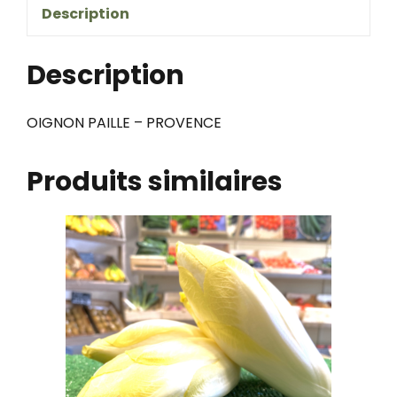
Description
paille
-
Description
france
OIGNON PAILLE – PROVENCE
Produits similaires