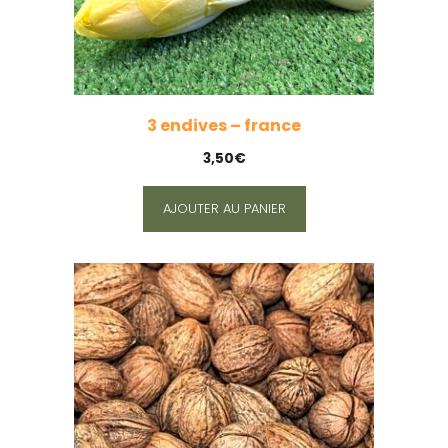
3 endives – france
3,50
€
AJOUTER AU PANIER