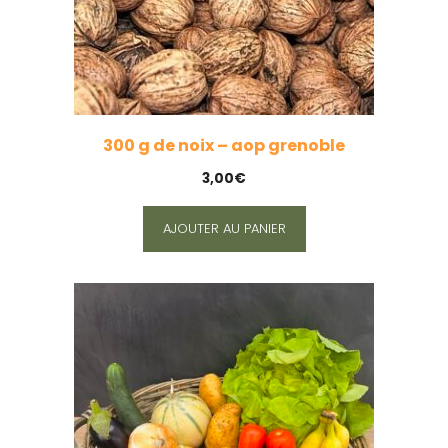
300 g de noix – aop grenoble
3,00
€
AJOUTER AU PANIER