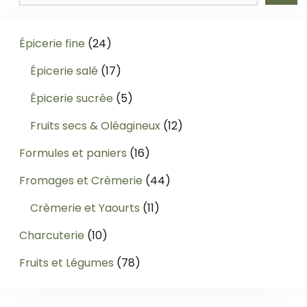
24
Épicerie fine
24
produits
17
Épicerie salé
17
produits
5
Épicerie sucrée
5
produits
12
Fruits secs & Oléagineux
12
produits
16
Formules et paniers
16
produits
44
Fromages et Crèmerie
44
produits
11
Crèmerie et Yaourts
11
produits
10
Charcuterie
10
produits
78
Fruits et Légumes
78
produits