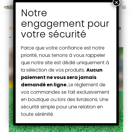
Aller
ME
au
contenu
Accueil
/
Fruits et Légumes
/ 500 gr oignon paille
– france
Parce que votre confiance est notre
priorité, nous tenons à vous rappeler
que notre site est dédié uniquement à
la sélection de vos produits.
Aucun
paiement ne vous sera jamais
demandé en ligne.
Le règlement de
vos commandes se fait exclusivement
en boutique ou lors des livraisons. Une
sécurité simple pour une relation en
toute sérénité.